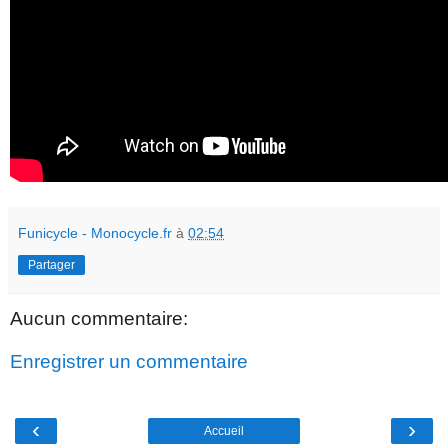
Funicycle - Monocycle.fr
à
02:54
Partager
Aucun commentaire:
Enregistrer un commentaire
‹
›
Accueil